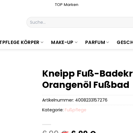
TOP Marken
Suchen
nach:
TPFLEGE KÖRPER
MAKE-UP
PARFUM
GESCH
Kneipp Fuß-Badekri
Orangenöl Fußbad
Artikelnummer:
4008233157276
Kategorie:
Fußpflege