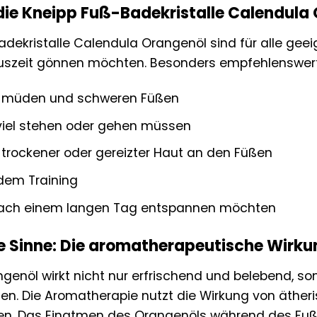
 die Kneipp Fuß-Badekristalle Calendula
adekristalle Calendula Orangenöl sind für alle geei
szeit gönnen möchten. Besonders empfehlenswert s
 müden und schweren Füßen
 viel stehen oder gehen müssen
trockener oder gereizter Haut an den Füßen
 dem Training
h nach einem langen Tag entspannen möchten
e Sinne: Die aromatherapeutische Wirku
ngenöl wirkt nicht nur erfrischend und belebend, 
sen. Die Aromatherapie nutzt die Wirkung von äther
gen. Das Einatmen des Orangenöls während des Fuß