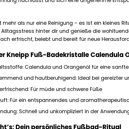
pannung nachlässt und sich eine angenehme Entsp
 mehr als nur eine Reinigung – es ist ein kleines Rit
n Alltagsstress hinter dir und genieße die wohltuend
ach erfrischt, belebt und bereit für neue Herausfor
der Kneipp Fuß-Badekristalle Calendula 
altsstoffe: Calendula und Orangenöl für eine sanft
mmend und hautberuhigend: Ideal bei gereizter u
erfrischend: Für müde und schwere Füße
uft: Für ein entspannendes und aromatherapeutisc
ndung: Schnell und unkompliziert in der Anwendun
ht’s: Dein persönliches Fußbad-Ritual