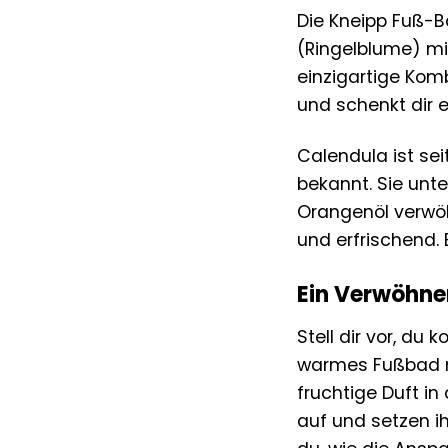
Die Kneipp Fuß-B
(Ringelblume) mi
einzigartige Komb
und schenkt dir
Calendula ist s
bekannt. Sie unte
Orangenöl verwöh
und erfrischend.
Ein Verwöhner
Stell dir vor, d
warmes Fußbad mi
fruchtige Duft in
auf und setzen i