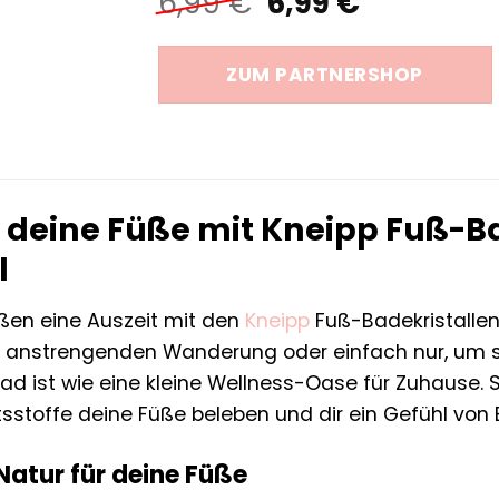
Ursprünglicher
Aktueller
6,99
€
6,99
€
Preis
Preis
war:
ist:
ZUM PARTNERSHOP
6,99 €
6,99 €.
deine Füße mit Kneipp Fuß-Ba
l
ßen eine Auszeit mit den
Kneipp
Fuß-Badekristalle
r anstrengenden Wanderung oder einfach nur, um s
d ist wie eine kleine Wellness-Oase für Zuhause. 
ltsstoffe deine Füße beleben und dir ein Gefühl vo
 Natur für deine Füße