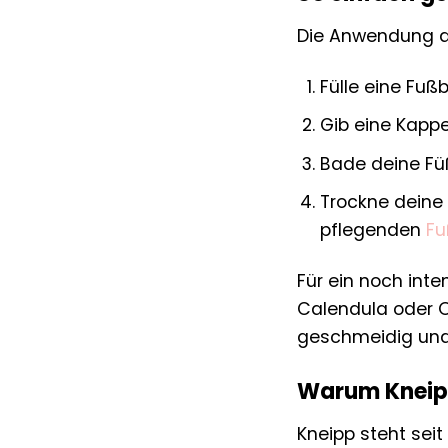
Die Anwendung de
Fülle eine F
Gib eine Kappe
Bade deine Füß
Trockne deine
pflegenden
F
Für ein noch int
Calendula oder O
geschmeidig und
Warum Kneipp?
Kneipp steht seit