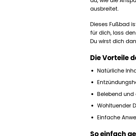
du, wie die Ans
ausbreitet.
Dieses Fußbad ist
für dich, lass de
Du wirst dich dan
Die Vorteile 
Natürliche Inh
Entzündungshe
Belebend und 
Wohltuender D
Einfache Anwe
So einfach ge