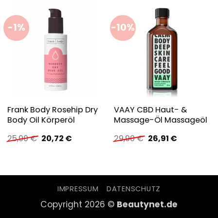
-1%
-10%
Frank Body Rosehip Dry
VAAY CBD Haut- &
Body Oil Körperöl
Massage-Öl Massageöl
Ursprünglicher
Aktueller
Ursprünglicher
Aktueller
25,90
€
20,72
€
29,90
€
26,91
€
Preis
Preis
Preis
Preis
war:
ist:
war:
ist:
25,90 €
20,72 €.
29,90 €
26,91 €.
IMPRESSUM
DATENSCHUTZ
Copyright 2026 ©
Beautynet.de