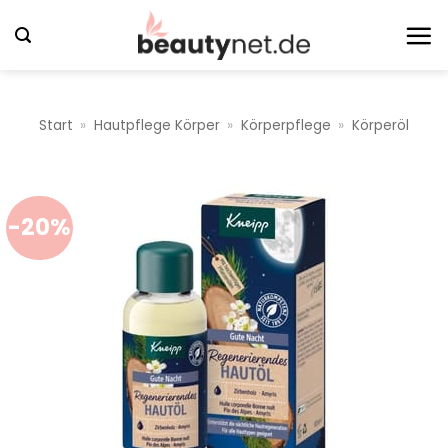
Zum
Inhalt
springen
Start
»
Hautpflege Körper
»
Körperpflege
»
Körperöl
-20%