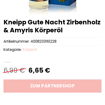
Kneipp Gute Nacht Zirbenholz
& Amyris Körperöl
Artikelnummer:
4008233161228
Kategorie:
Körperöl
Ursprünglicher
Aktueller
6,99
€
6,65
€
Preis
Preis
war:
ist:
ZUM PARTNERSHOP
6,99 €
6,65 €.