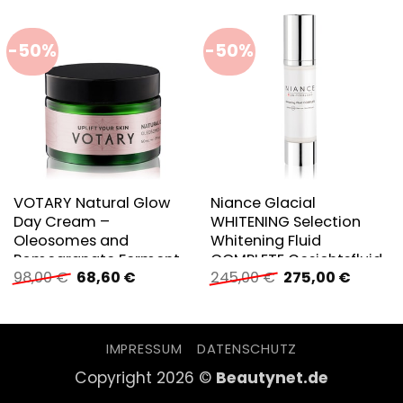
-50%
-50%
VOTARY Natural Glow
Niance Glacial
Day Cream –
WHITENING Selection
Oleosomes and
Whitening Fluid
Pomegranate Ferment
COMPLETE Gesichtsfluid
Ursprünglicher
Aktueller
Ursprünglicher
Aktuell
98,00
€
68,60
€
245,00
€
275,00
€
Gesichtscreme
Preis
Preis
Preis
Preis
war:
ist:
war:
ist:
98,00 €
68,60 €.
245,00 €
275,00 
IMPRESSUM
DATENSCHUTZ
Copyright 2026 ©
Beautynet.de