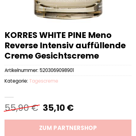
KORRES WHITE PINE Meno
Reverse Intensiv auffüllende
Creme Gesichtscreme
Artikelnummer:
5203069098901
Kategorie:
Tagescreme
Ursprünglicher
Aktueller
55,90
€
35,10
€
Preis
Preis
war:
ist:
ZUM PARTNERSHOP
55,90 €
35,10 €.