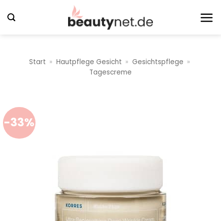
Zum
Inhalt
springen
Start
»
Hautpflege Gesicht
»
Gesichtspflege
»
Tagescreme
-33%