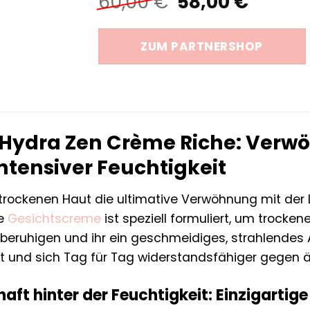
Ursprüngliche
Aktuel
60,00
€
58,00
€
Preis
Preis
war:
ist:
ZUM PARTNERSHOP
60,00 €
58,00 
ydra Zen Crème Riche: Verwöh
ntensiver Feuchtigkeit
 trockenen Haut die ultimative Verwöhnung mit de
ge
Gesichtscreme
ist speziell formuliert, um trocken
 beruhigen und ihr ein geschmeidiges, strahlendes A
ht und sich Tag für Tag widerstandsfähiger gegen äu
aft hinter der Feuchtigkeit: Einzigartige