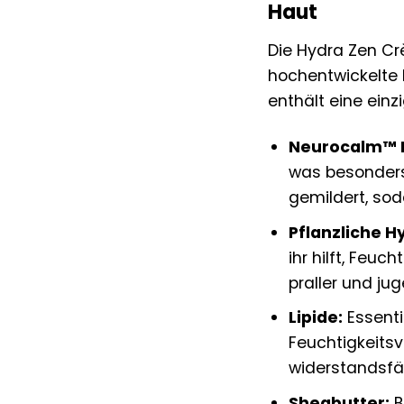
Haut
Die Hydra Zen Crè
hochentwickelte 
enthält eine einz
Neurocalm™ 
was besonders 
gemildert, sod
Pflanzliche H
ihr hilft, Feuc
praller und jug
Lipide:
Essenti
Feuchtigkeitsv
widerstandsfä
Sheabutter:
B