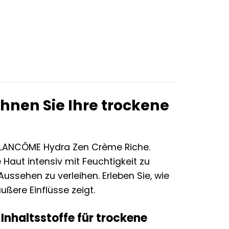
r
ler
€.
nen Sie Ihre trockene
r LANCÔME Hydra Zen Crème Riche.
e Haut intensiv mit Feuchtigkeit zu
ussehen zu verleihen. Erleben Sie, wie
ßere Einflüsse zeigt.
 Inhaltsstoffe für trockene