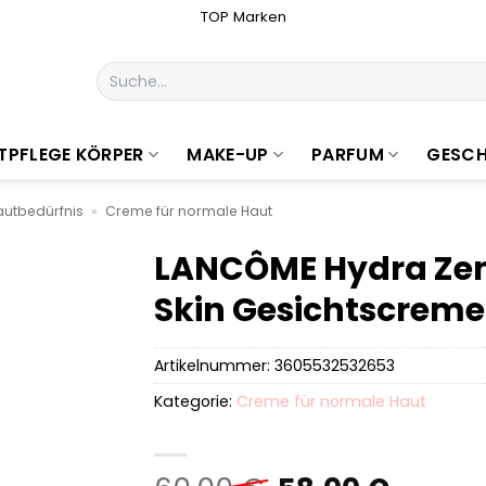
TOP Marken
Suchen
nach:
TPFLEGE KÖRPER
MAKE-UP
PARFUM
GESCH
utbedürfnis
»
Creme für normale Haut
LANCÔME Hydra Zen 
Skin Gesichtscreme
Artikelnummer:
3605532532653
Kategorie:
Creme für normale Haut