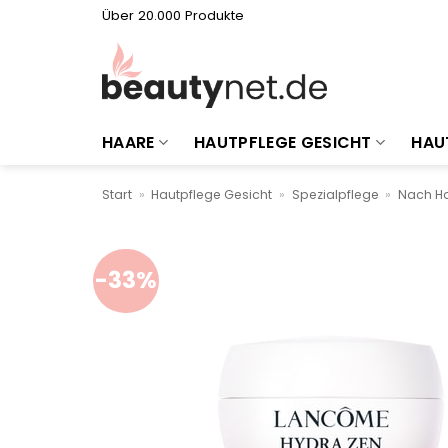
Zum
Über 20.000 Produkte
Inhalt
springen
HAARE
HAUTPFLEGE GESICHT
HAU
Start
»
Hautpflege Gesicht
»
Spezialpflege
»
Nach Ha
-33%