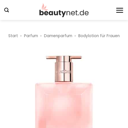
Zum
Inhalt
springen
Start
»
Parfum
»
Damenparfum
»
Bodylotion für Frauen