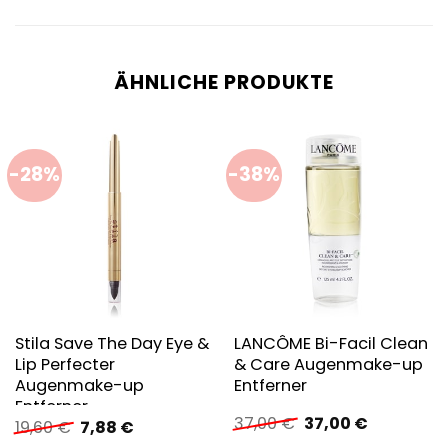
ÄHNLICHE PRODUKTE
-28%
-38%
Stila Save The Day Eye &
LANCÔME Bi-Facil Clean
Lip Perfecter
& Care Augenmake-up
Augenmake-up
Entferner
Entferner
Ursprünglicher
Aktueller
37,00
€
37,00
€
Ursprünglicher
Aktueller
19,60
€
7,88
€
Preis
Preis
Preis
Preis