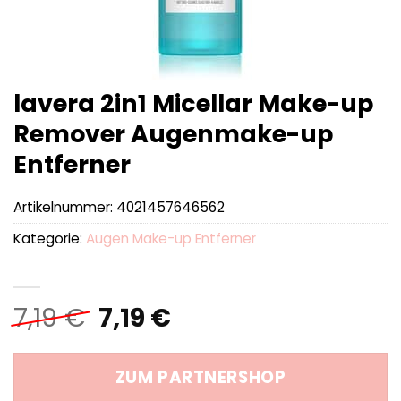
lavera 2in1 Micellar Make-up
Remover Augenmake-up
Entferner
Artikelnummer:
4021457646562
Kategorie:
Augen Make-up Entferner
Ursprünglicher
Aktueller
7,19
€
7,19
€
Preis
Preis
war:
ist:
ZUM PARTNERSHOP
7,19 €
7,19 €.