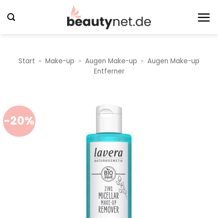
Zum
Inhalt
springen
Start
»
Make-up
»
Augen Make-up
»
Augen Make-up
Entferner
-20%