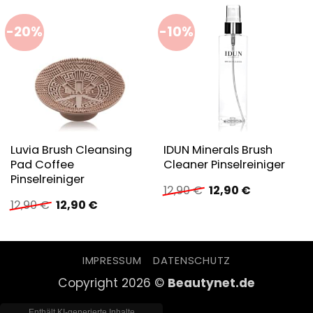
-20%
-10%
Luvia Brush Cleansing
IDUN Minerals Brush
Pad Coffee
Cleaner Pinselreiniger
Pinselreiniger
Ursprünglicher
Aktueller
12,90
€
12,90
€
Preis
Preis
Ursprünglicher
Aktueller
12,90
€
12,90
€
war:
ist:
Preis
Preis
12,90 €
12,90 €.
war:
ist:
12,90 €
12,90 €.
IMPRESSUM
DATENSCHUTZ
Copyright 2026 ©
Beautynet.de