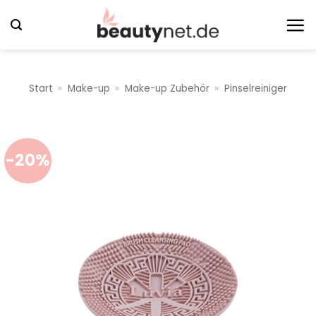
Zum
Inhalt
springen
Start
»
Make-up
»
Make-up Zubehör
»
Pinselreiniger
-20%