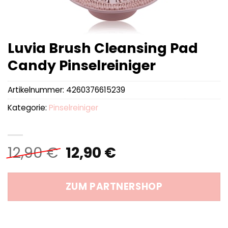
Luvia Brush Cleansing Pad
Candy Pinselreiniger
Artikelnummer:
4260376615239
Kategorie:
Pinselreiniger
Ursprünglicher
Aktueller
12,90
€
12,90
€
Preis
Preis
war:
ist:
ZUM PARTNERSHOP
12,90 €
12,90 €.