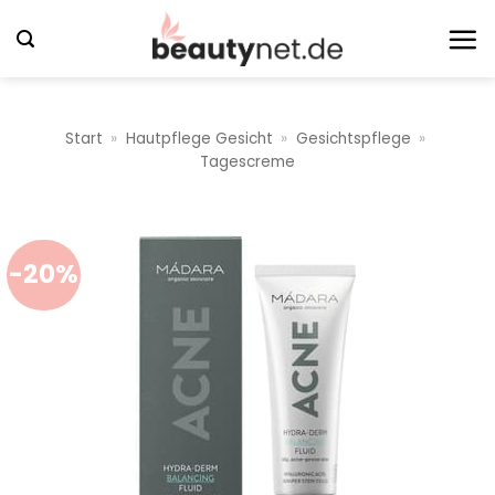
Zum
Inhalt
springen
Start
»
Hautpflege Gesicht
»
Gesichtspflege
»
Tagescreme
-20%