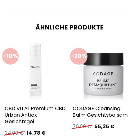
ÄHNLICHE PRODUKTE
-10%
-20%
CBD VITAL Premium CBD
CODAGE Cleansing
Urban Antiox
Balm Gesichtsbalsam
Gesichtsgel
Ursprünglicher
Aktueller
70,00
€
55,35
€
Preis
Preis
Ursprünglicher
Aktueller
24,90
€
14,78
€
war:
ist:
Preis
Preis