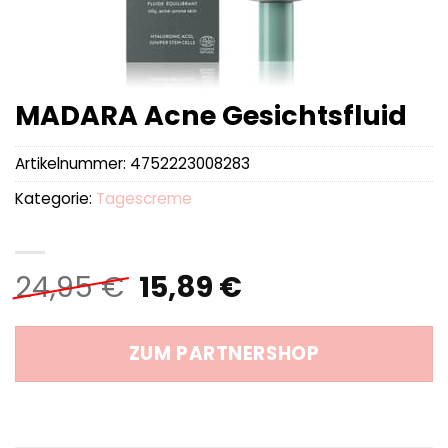
MADARA Acne Gesichtsfluid
Artikelnummer:
4752223008283
Kategorie:
Tagescreme
Ursprünglicher
Aktueller
24,95
€
15,89
€
Preis
Preis
war:
ist:
ZUM PARTNERSHOP
24,95 €
15,89 €.