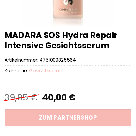
MADARA SOS Hydra Repair
Intensive Gesichtsserum
Artikelnummer:
4751009825564
Kategorie:
Gesichtsserum
Ursprünglicher
Aktueller
39,95
€
40,00
€
Preis
Preis
war:
ist:
ZUM PARTNERSHOP
39,95 €
40,00 €.