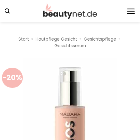
Zum
Inhalt
springen
Start
»
Hautpflege Gesicht
»
Gesichtspflege
»
Gesichtsserum
-20%