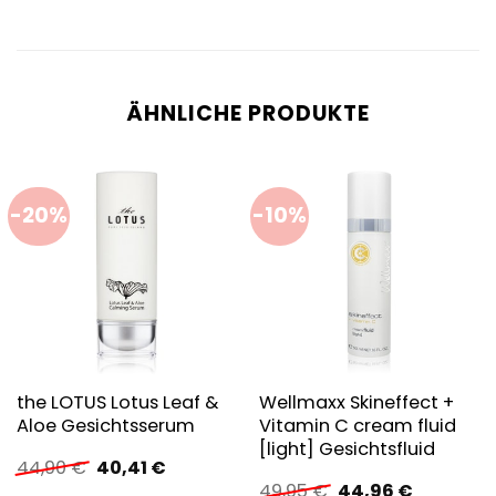
ÄHNLICHE PRODUKTE
-20%
-10%
the LOTUS Lotus Leaf &
Wellmaxx Skineffect +
Aloe Gesichtsserum
Vitamin C cream fluid
[light] Gesichtsfluid
Ursprünglicher
Aktueller
44,90
€
40,41
€
Preis
Preis
Ursprünglicher
Aktueller
49,95
€
44,96
€