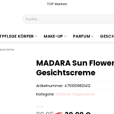
TOP Marken
Suchen
nach:
TPFLEGE KÖRPER
MAKE-UP
PARFUM
GESCH
gescreme
MADARA Sun Flower
Gesichtscreme
Artikelnummer:
4751009821412
Kategorie:
Getönte Tagescreme