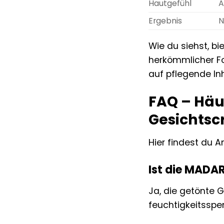
Hautgefühl
A
Ergebnis
N
Wie du siehst, b
herkömmlicher Fou
auf pflegende Inh
FAQ – Häu
Gesichts
Hier findest du 
Ist die MADA
Ja, die getönte G
feuchtigkeitsspen