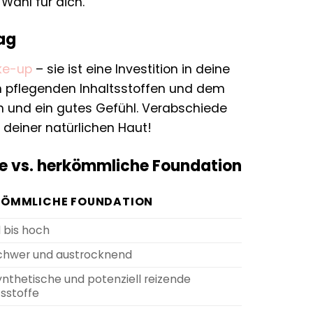
Wahl für dich.
Tag
ke-up
– sie ist eine Investition in deine
en pflegenden Inhaltsstoffen und dem
n und ein gutes Gefühl. Verabschiede
deiner natürlichen Haut!
e vs. herkömmliche Foundation
KÖMMLICHE FOUNDATION
l bis hoch
chwer und austrocknend
ynthetische und potenziell reizende
tsstoffe