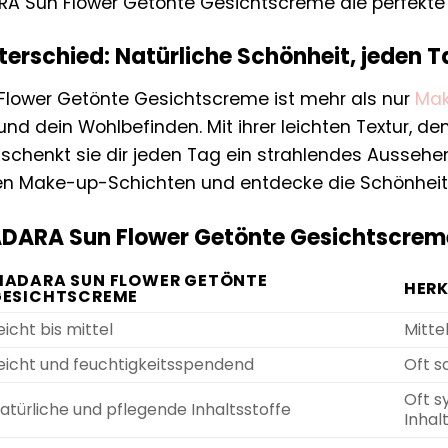
DARA Sun Flower Getönte Gesichtscreme die perfekte 
terschied: Natürliche Schönheit, jeden 
lower Getönte Gesichtscreme ist mehr als nur
Ma
nd dein Wohlbefinden. Mit ihrer leichten Textur, d
 schenkt sie dir jeden Tag ein strahlendes Aussehe
n Make-up-Schichten und entdecke die Schönheit 
ADARA Sun Flower Getönte Gesichtscrem
MADARA SUN FLOWER GETÖNTE
HER
GESICHTSCREME
eicht bis mittel
Mitte
eicht und feuchtigkeitsspendend
Oft s
Oft s
atürliche und pflegende Inhaltsstoffe
Inhal