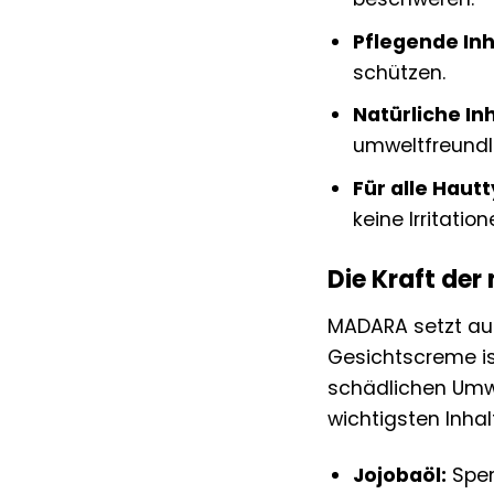
Pflegende Inh
schützen.
Natürliche In
umweltfreundli
Für alle Haut
keine Irritation
Die Kraft der
MADARA setzt auf
Gesichtscreme ist
schädlichen Umwel
wichtigsten Inhal
Jojobaöl:
Spen