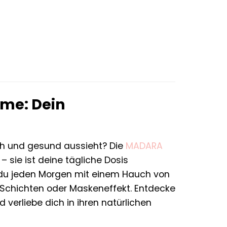
r
ler
€.
me: Dein
ch und gesund aussieht? Die
MADARA
– sie ist deine tägliche Dosis
ie du jeden Morgen mit einem Hauch von
-Schichten oder Maskeneffekt. Entdecke
 verliebe dich in ihren natürlichen