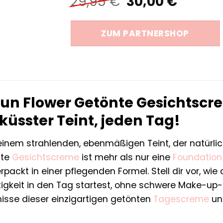
Ursprüngliche
Aktuel
29,95
€
30,00
€
Preis
Preis
war:
ist:
ZUM PARTNERSHOP
29,95 €
30,00 
n Flower Getönte Gesichtscre
üsster Teint, jeden Tag!
inem strahlenden, ebenmäßigen Teint, der natürli
nte
Gesichtscreme
ist mehr als nur eine
Foundation
rpackt in einer pflegenden Formel. Stell dir vor, w
igkeit in den Tag startest, ohne schwere Make-up
nisse dieser einzigartigen getönten
Tagescreme
und