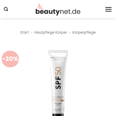
Zum
Inhalt
springen
Start
»
Hautpflege Körper
»
Körperpflege
-20%