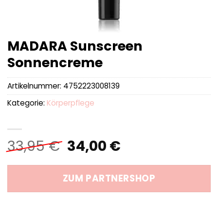
MADARA Sunscreen
Sonnencreme
Artikelnummer:
4752223008139
Kategorie:
Körperpflege
Ursprünglicher
Aktueller
33,95
€
34,00
€
Preis
Preis
war:
ist:
ZUM PARTNERSHOP
33,95 €
34,00 €.