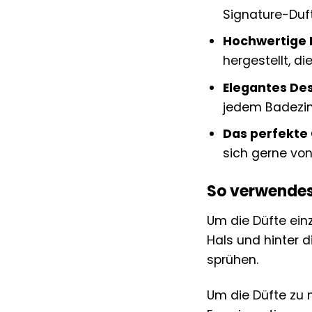
Signature-Duft
Hochwertige I
hergestellt, di
Elegantes Des
jedem Badezim
Das perfekte
sich gerne von
So verwendes
Um die Düfte ein
Hals und hinter d
sprühen.
Um die Düfte zu m