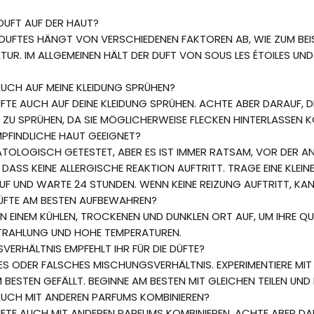
DUFT AUF DER HAUT?
 DUFTES HÄNGT VON VERSCHIEDENEN FAKTOREN AB, WIE ZUM BEIS
R. IM ALLGEMEINEN HÄLT DER DUFT VON SOUS LES ÉTOILES UND 
AUCH AUF MEINE KLEIDUNG SPRÜHEN?
ÜFTE AUCH AUF DEINE KLEIDUNG SPRÜHEN. ACHTE ABER DARAUF, DI
 ZU SPRÜHEN, DA SIE MÖGLICHERWEISE FLECKEN HINTERLASSEN 
EMPFINDLICHE HAUT GEEIGNET?
MATOLOGISCH GETESTET, ABER ES IST IMMER RATSAM, VOR DER
 DASS KEINE ALLERGISCHE REAKTION AUFTRITT. TRAGE EINE KLEIN
AUF UND WARTE 24 STUNDEN. WENN KEINE REIZUNG AUFTRITT, K
DÜFTE AM BESTEN AUFBEWAHREN?
N EINEM KÜHLEN, TROCKENEN UND DUNKLEN ORT AUF, UM IHRE QU
TRAHLUNG UND HOHE TEMPERATUREN.
ERHÄLTNIS EMPFEHLT IHR FÜR DIE DÜFTE?
GES ODER FALSCHES MISCHUNGSVERHÄLTNIS. EXPERIMENTIERE MIT
AM BESTEN GEFÄLLT. BEGINNE AM BESTEN MIT GLEICHEN TEILEN U
 AUCH MIT ANDEREN PARFUMS KOMBINIEREN?
DÜFTE AUCH MIT ANDEREN PARFUMS KOMBINIEREN. ACHTE ABER D