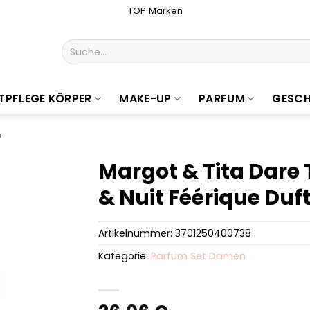
TOP Marken
Suchen
nach:
TPFLEGE KÖRPER
MAKE-UP
PARFUM
GESCH
n
Margot & Tita Dare T
& Nuit Féérique Duf
Artikelnummer:
3701250400738
Kategorie:
Parfum Set Damen