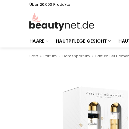
Zum
Über 20.000 Produkte
Inhalt
springen
HAARE
HAUTPFLEGE GESICHT
HAU
Start
»
Parfum
»
Damenparfum
»
Parfum Set Dame