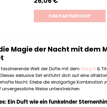
26,06
€
ZUM PARTNERSHOP
die Magie der Nacht mit dem M
t
e faszinierende Welt der Düfte mit dem
Margot
& Tit
 Dieses exklusive Set entführt dich auf eine olfakt
rhafte Nacht. Erlebe die einzigartige Kombination z
f unvergessliche Weise unterstreichen.
les: Ein Duft wie ein funkelnder Sternenh