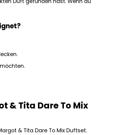
fekten Duft gefunden hast. Wenn du
eignet?
decken.
n möchten.
t & Tita Dare To Mix
argot & Tita Dare To Mix Duftset.