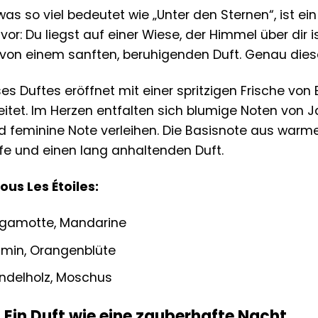
 was so viel bedeutet wie „Unter den Sternen“, ist ei
ir vor: Du liegst auf einer Wiese, der Himmel über di
llt von einem sanften, beruhigenden Duft. Genau dies
es Duftes eröffnet mit einer spritzigen Frische vo
eitet. Im Herzen entfalten sich blumige Noten von
d feminine Note verleihen. Die Basisnote aus war
efe und einen lang anhaltenden Duft.
ous Les Étoiles:
gamotte, Mandarine
min, Orangenblüte
delholz, Moschus
: Ein Duft wie eine zauberhafte Nacht