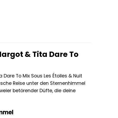
argot & Tita Dare To
a Dare To Mix Sous Les Étoiles & Nuit
orische Reise unter den Sternenhimmel
weier betörender Düfte, die deine
immel