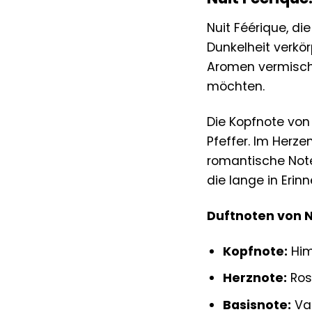
Nuit Féérique, di
Dunkelheit verkör
Aromen vermischen
möchten.
Die Kopfnote von
Pfeffer. Im Herze
romantische Note 
die lange in Erinn
Duftnoten von N
Kopfnote:
Him
Herznote:
Rose
Basisnote:
Van