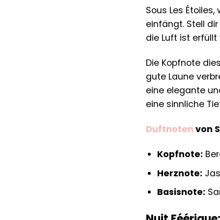
Sous Les Étoiles,
einfängt. Stell d
die Luft ist erfü
Die Kopfnote dies
gute Laune verbr
eine elegante un
eine sinnliche Ti
Duftnoten
von S
Kopfnote:
Ber
Herznote:
Jas
Basisnote:
San
Nuit Féérique