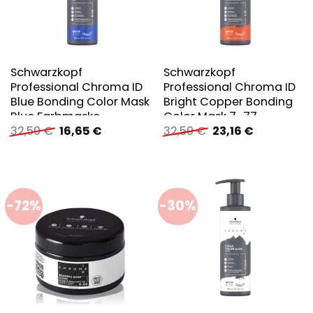
Schwarzkopf
Schwarzkopf
Professional Chroma ID
Professional Chroma ID
Blue Bonding Color Mask
Bright Copper Bonding
Blue Farbmaske
Color Mask 7-77
Ursprünglicher
Aktueller
Ursprünglicher
Aktueller
32,50
€
16,65
€
32,50
€
23,16
€
Farbmaske
Preis
Preis
Preis
Preis
war:
ist:
war:
ist:
32,50 €
16,65 €.
32,50 €
23,16 €.
-72%
-30%