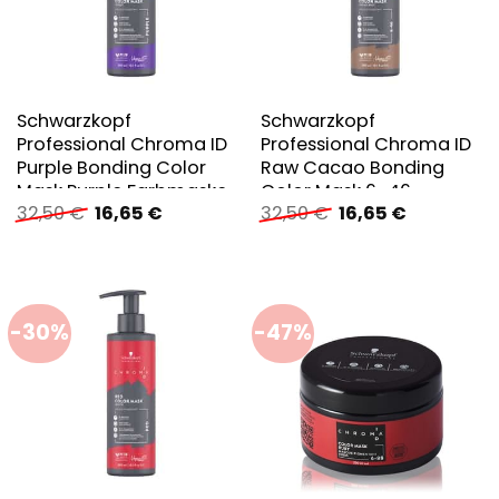
Schwarzkopf
Schwarzkopf
Professional Chroma ID
Professional Chroma ID
Purple Bonding Color
Raw Cacao Bonding
Mask Purple Farbmaske
Color Mask 6-46
Ursprünglicher
Aktueller
Ursprünglicher
Aktueller
32,50
€
16,65
€
32,50
€
16,65
€
Farbmaske
Preis
Preis
Preis
Preis
war:
ist:
war:
ist:
32,50 €
16,65 €.
32,50 €
16,65 €.
-30%
-47%