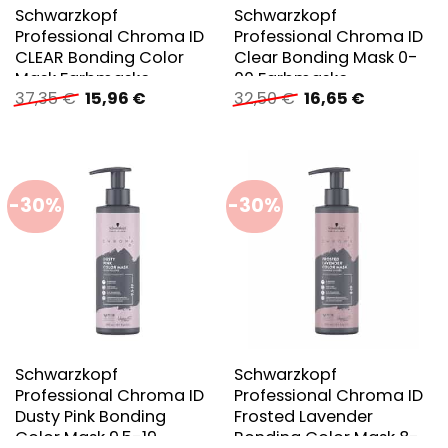
Schwarzkopf
Schwarzkopf
Professional Chroma ID
Professional Chroma ID
CLEAR Bonding Color
Clear Bonding Mask 0-
Mask Farbmaske
00 Farbmaske
Ursprünglicher
Aktueller
Ursprünglicher
Aktueller
37,35
€
15,96
€
32,50
€
16,65
€
Preis
Preis
Preis
Preis
war:
ist:
war:
ist:
37,35 €
15,96 €.
32,50 €
16,65 €.
-30%
-30%
Schwarzkopf
Schwarzkopf
Professional Chroma ID
Professional Chroma ID
Dusty Pink Bonding
Frosted Lavender
Color Mask 9,5-19
Bonding Color Mask 8-