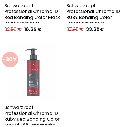
Schwarzkopf
Schwarzkopf
Professional Chroma ID
Professional Chroma ID
Red Bonding Color Mask
RUBY Bonding Color
Red Farbmaske
Mask Farbmaske
Ursprünglicher
Aktueller
Ursprünglicher
Aktueller
32,50
€
16,65
€
37,35
€
33,62
€
Preis
Preis
Preis
Preis
war:
ist:
war:
ist:
32,50 €
16,65 €.
37,35 €
33,62 €.
-30%
Schwarzkopf
Professional Chroma ID
Ruby Red Bonding Color
Mask 6-88 Farbmaske