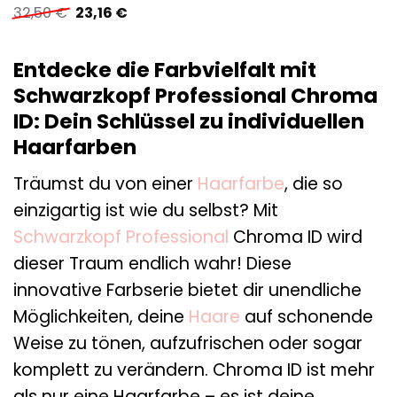
Ursprünglicher
Aktueller
32,50
€
23,16
€
Preis
Preis
war:
ist:
32,50 €
23,16 €.
Entdecke die Farbvielfalt mit
Schwarzkopf Professional Chroma
ID: Dein Schlüssel zu individuellen
Haarfarben
Träumst du von einer
Haarfarbe
, die so
einzigartig ist wie du selbst? Mit
Schwarzkopf Professional
Chroma ID wird
dieser Traum endlich wahr! Diese
innovative Farbserie bietet dir unendliche
Möglichkeiten, deine
Haare
auf schonende
Weise zu tönen, aufzufrischen oder sogar
komplett zu verändern. Chroma ID ist mehr
als nur eine Haarfarbe – es ist deine