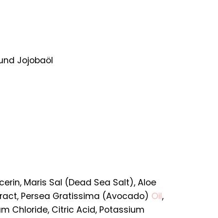
 und Jojobaöl
rin, Maris Sal (Dead Sea Salt), Aloe
xtract, Persea Gratissima (Avocado)
Oil
,
m Chloride, Citric Acid, Potassium