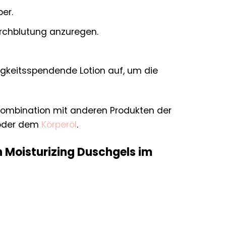
er.
rchblutung anzuregen.
igkeitsspendende Lotion auf, um die
 Kombination mit anderen Produkten der
der dem
Körperöl
.
h Moisturizing Duschgels im