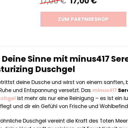
Ursprüngliche
Aktuell
17,00
€
17,00
€
Preis
Preis
war:
ist:
ZUM PARTNERSHOP
17,00 €
17,00 €.
Deine Sinne mit minus417 Sere
sturizing Duschgel
 betrittst deine Dusche und wirst von einem sanften,
 Ruhe und Entspannung versetzt. Das
minus417
Sere
schgel
ist mehr als nur eine Reinigung – es ist ein lu
flegt und dir ein Gefühl von Frische und Wohlbefin
hnliche Duschgel vereint die Kraft des Toten Meer