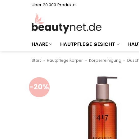
Zum
Über 20.000 Produkte
Inhalt
springen
HAARE
HAUTPFLEGE GESICHT
HAU
Start
»
Hautpflege Körper
»
Körperreinigung
»
Dusch
-20%