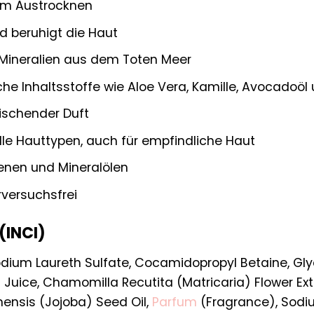
em Austrocknen
nd beruhigt die Haut
 Mineralien aus dem Toten Meer
iche Inhaltsstoffe wie Aloe Vera, Kamille, Avocadoöl
rischender Duft
lle Hauttypen, auch für empfindliche Haut
enen und Mineralölen
rversuchsfrei
 (INCI)
dium Laureth Sulfate, Cocamidopropyl Betaine, Glyce
 Juice, Chamomilla Recutita (Matricaria) Flower E
nsis (Jojoba) Seed Oil,
Parfum
(Fragrance), Sodiu