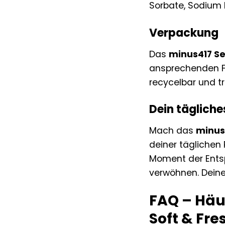
Sorbate, Sodium B
Verpackung
Das
minus417 Se
ansprechenden Fl
recycelbar und t
Dein täglich
Mach das
minus4
deiner täglichen
Moment der Entsp
verwöhnen. Deine
FAQ – Häu
Soft & Fre