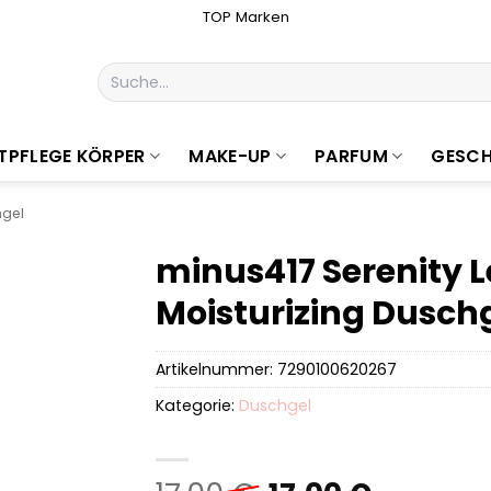
TOP Marken
Suchen
nach:
TPFLEGE KÖRPER
MAKE-UP
PARFUM
GESCH
gel
minus417 Serenity 
Moisturizing Dusch
Artikelnummer:
7290100620267
Kategorie:
Duschgel