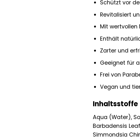
Schützt vor d
Revitalisiert u
Mit wertvollen
Enthält natürl
Zarter und erf
Geeignet für a
Frei von Parab
Vegan und tie
Inhaltsstoffe
Aqua (Water), So
Barbadensis Leaf
Simmondsia Chine