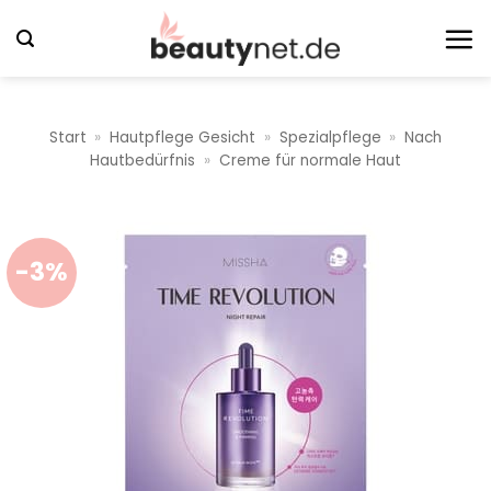
Zum
Inhalt
springen
Start
»
Hautpflege Gesicht
»
Spezialpflege
»
Nach
Hautbedürfnis
»
Creme für normale Haut
-3%