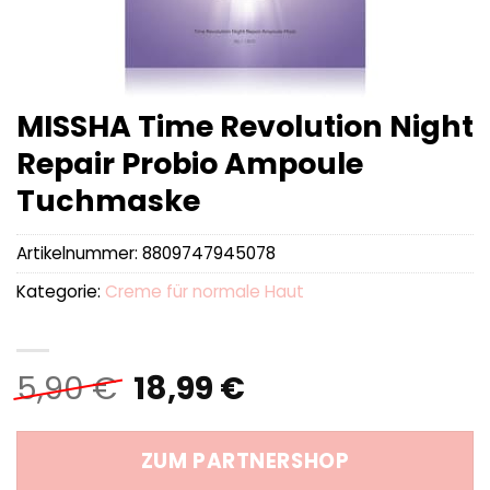
MISSHA Time Revolution Night
Repair Probio Ampoule
Tuchmaske
Artikelnummer:
8809747945078
Kategorie:
Creme für normale Haut
Ursprünglicher
Aktueller
5,90
€
18,99
€
Preis
Preis
war:
ist:
ZUM PARTNERSHOP
5,90 €
18,99 €.