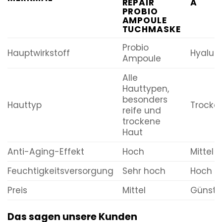
REPAIR
A
PROBIO
AMPOULE
TUCHMASKE
Probio
Hauptwirkstoff
Hyalur
Ampoule
Alle
Hauttypen,
besonders
Hauttyp
Trocke
reife und
trockene
Haut
Anti-Aging-Effekt
Hoch
Mittel
Feuchtigkeitsversorgung
Sehr hoch
Hoch
Preis
Mittel
Günsti
Das sagen unsere Kunden