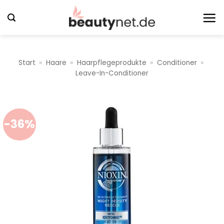
Zum
Inhalt
springen
Start
»
Haare
»
Haarpflegeprodukte
»
Conditioner
»
Leave-In-Conditioner
-36%