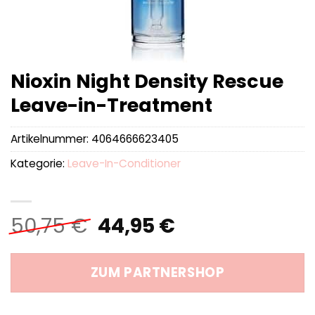
Nioxin Night Density Rescue
Leave-in-Treatment
Artikelnummer:
4064666623405
Kategorie:
Leave-In-Conditioner
Ursprünglicher
Aktueller
50,75
€
44,95
€
Preis
Preis
war:
ist:
ZUM PARTNERSHOP
50,75 €
44,95 €.