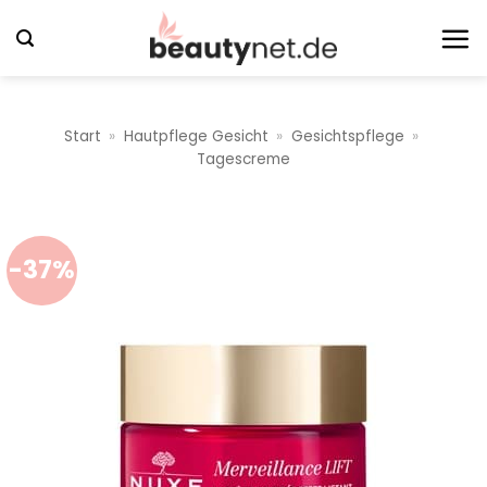
Zum
Inhalt
springen
Start
»
Hautpflege Gesicht
»
Gesichtspflege
»
Tagescreme
-37%