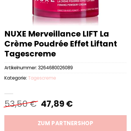
NUXE Merveillance LIFT La
Crème Poudrée Effet Liftant
Tagescreme
Artikelnummer:
3264680026089
Kategorie:
Tagescreme
Ursprünglicher
Aktueller
53,50
€
47,89
€
Preis
Preis
war:
ist:
ZUM PARTNERSHOP
53,50 €
47,89 €.