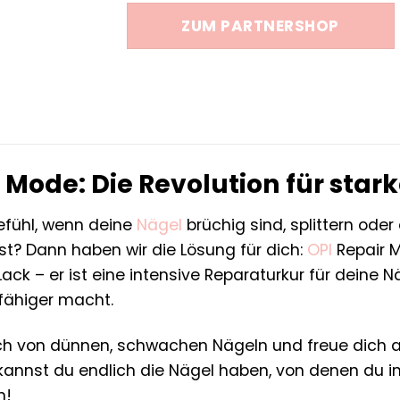
war:
ist:
ZUM PARTNERSHOP
29,90 €
23,81 €.
 Mode: Die Revolution für sta
efühl, wenn deine
Nägel
brüchig sind, splittern oder
st? Dann haben wir die Lösung für dich:
OPI
Repair M
Lack – er ist eine intensive Reparaturkur für deine N
fähiger macht.
ch von dünnen, schwachen Nägeln und freue dich a
kannst du endlich die Nägel haben, von denen du 
n!