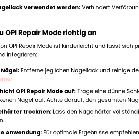
agellack verwendet werden:
Verhindert Verfärbu
 OPI Repair Mode richtig an
n OPI Repair Mode ist kinderleicht und lässt sich 
e integrieren:
 Nägel:
Entferne jeglichen Nagellack und reinige d
erner
.
hicht OPI Repair Mode auf:
Trage eine dünne Schi
ckenen Nägel auf. Achte darauf, den gesamten Nag
lhärter trocknen:
Lass den Nagelhärter vollständig
n.
ie Anwendung:
Für optimale Ergebnisse empfehlen 