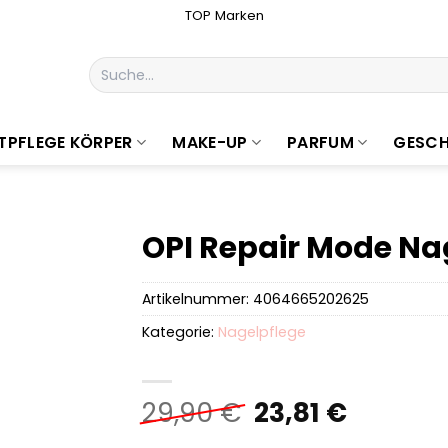
TOP Marken
Suchen
nach:
TPFLEGE KÖRPER
MAKE-UP
PARFUM
GESCH
OPI Repair Mode Na
Artikelnummer:
4064665202625
Kategorie:
Nagelpflege
Ursprüngliche
Aktuell
29,90
€
23,81
€
Preis
Preis