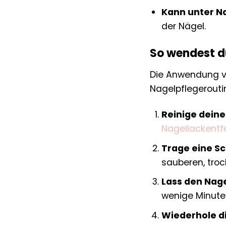
Kann unter N
der Nägel.
So wendest du
Die Anwendung vo
Nagelpflegeroutin
Reinige deine
Nagellackentf
Trage eine Sc
sauberen, tro
Lass den Nage
wenige Minute
Wiederhole d