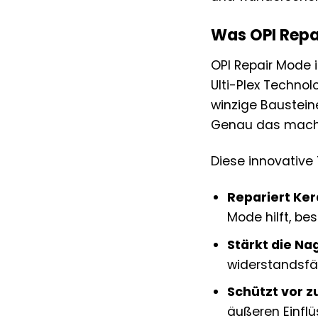
Was OPI Repa
OPI Repair Mode i
Ulti-Plex Technolo
winzige Bausteine
Genau das macht 
Diese innovative
Repariert Ke
Mode hilft, be
Stärkt die Na
widerstandsfä
Schützt vor 
äußeren Einfl