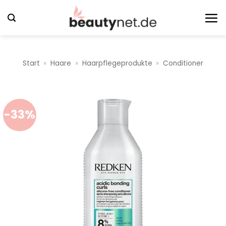
Zum
Inhalt
springen
Start
»
Haare
»
Haarpflegeprodukte
»
Conditioner
-33%