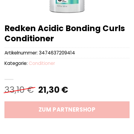
Redken Acidic Bonding Curls
Conditioner
Artikelnummer:
3474637209414
Kategorie:
Conditioner
Ursprünglicher
Aktueller
33,10
€
21,30
€
Preis
Preis
war:
ist:
ZUM PARTNERSHOP
33,10 €
21,30 €.