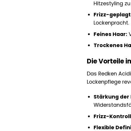
Hitzestyling z
Frizz-geplagt
Lockenpracht.
Feines Haar:
V
Trockenes Ha
Die Vorteile i
Das Redken Acidic
Lockenpflege rev
Stärkung der 
Widerstandsfäh
Frizz-Kontroll
Flexible Defin