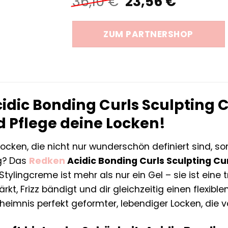
Ursprüngliche
Aktuell
36,10
€
23,56
€
Preis
Preis
war:
ist:
ZUM PARTNERSHOP
36,10 €
23,56 €
dic Bonding Curls Sculpting Cu
d Pflege deine Locken!
ocken, die nicht nur wunderschön definiert sind, 
g? Das
Redken
Acidic Bonding Curls Sculpting Cu
Stylingcreme ist mehr als nur ein Gel – sie ist eine 
rkt, Frizz bändigt und dir gleichzeitig einen flexibl
eimnis perfekt geformter, lebendiger Locken, die v