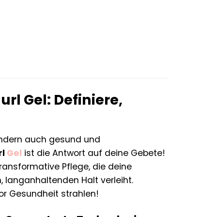
r
er
.
rl Gel: Definiere,
sondern auch gesund und
rl
Gel
ist die Antwort auf deine Gebete!
transformative Pflege, die deine
en, langanhaltenden Halt verleiht.
or Gesundheit strahlen!