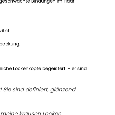
t geschwächte Bindungen im Haar.
ität.
rpackung.
eiche Lockenköpfe begeistert. Hier sind
 Sie sind definiert, glänzend
r meine krausen Locken