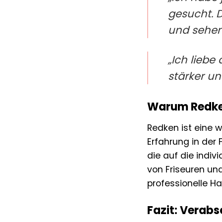
gesucht. D
und sehen 
„Ich liebe
stärker un
Warum Redken
Redken ist eine 
Erfahrung in der
die auf die indi
von Friseuren un
professionelle H
Fazit: Verab