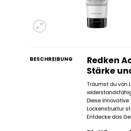
Redken Aci
BESCHREIBUNG
Stärke un
Träumst du von L
widerstandsfähi
Diese innovative 
Lockenstruktur stä
Entdecke das Geh