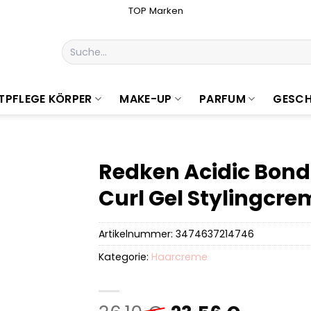
TOP Marken
Suchen
nach:
TPFLEGE KÖRPER
MAKE-UP
PARFUM
GESCH
Redken Acidic Bond
Curl Gel Stylingcre
Artikelnummer:
3474637214746
Kategorie:
Haarcreme