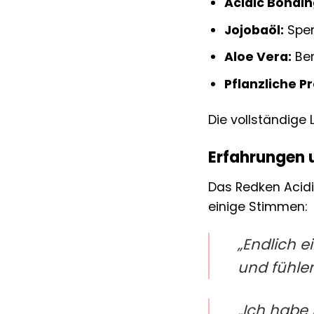
Acidic Bondi
Jojobaöl:
Spen
Aloe Vera:
Ber
Pflanzliche Pr
Die vollständige 
Erfahrungen 
Das Redken Acidic
einige Stimmen:
„Endlich e
und fühlen
„Ich habe