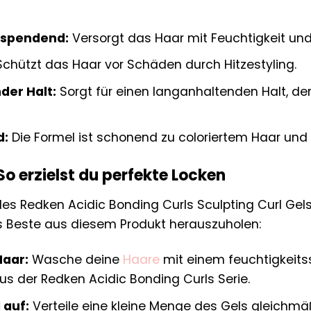
sspendend:
Versorgt das Haar mit Feuchtigkeit und v
chützt das Haar vor Schäden durch Hitzestyling.
der Halt:
Sorgt für einen langanhaltenden Halt, de
d:
Die Formel ist schonend zu coloriertem Haar und hil
 erzielst du perfekte Locken
s Redken Acidic Bonding Curls Sculpting Curl Gels i
s Beste aus diesem Produkt herauszuholen:
Haar:
Wasche deine
Haare
mit einem feuchtigkei
us der Redken Acidic Bonding Curls Serie.
 auf:
Verteile eine kleine Menge des Gels gleichmä