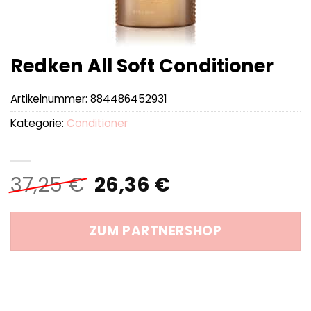
Redken All Soft Conditioner
Artikelnummer:
884486452931
Kategorie:
Conditioner
Ursprünglicher
Aktueller
37,25
€
26,36
€
Preis
Preis
war:
ist:
ZUM PARTNERSHOP
37,25 €
26,36 €.