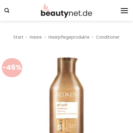
Zum
Inhalt
springen
Start
»
Haare
»
Haarpflegeprodukte
»
Conditioner
-45%