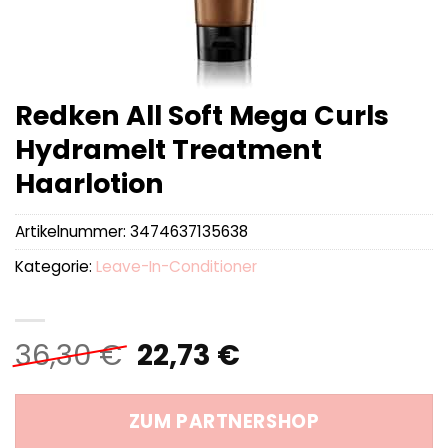
Redken All Soft Mega Curls
Hydramelt Treatment
Haarlotion
Artikelnummer:
3474637135638
Kategorie:
Leave-In-Conditioner
Ursprünglicher
Aktueller
36,30
€
22,73
€
Preis
Preis
war:
ist:
ZUM PARTNERSHOP
36,30 €
22,73 €.