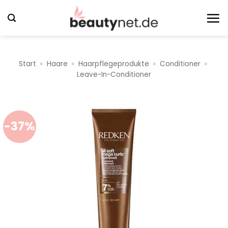
Zum
Inhalt
springen
Start
»
Haare
»
Haarpflegeprodukte
»
Conditioner
»
Leave-In-Conditioner
-37%