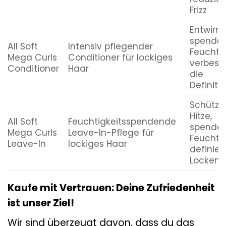
Frizz
Entwirrt,
spendet
All Soft
Intensiv pflegender
Feuchtig
Mega Curls
Conditioner für lockiges
verbess
Conditioner
Haar
die
Definiti
Schützt 
Hitze,
All Soft
Feuchtigkeitsspendende
spendet
Mega Curls
Leave-In-Pflege für
Feuchtig
Leave-In
lockiges Haar
definier
Locken
Kaufe mit Vertrauen: Deine Zufriedenheit
ist unser Ziel!
Wir sind überzeugt davon, dass du das