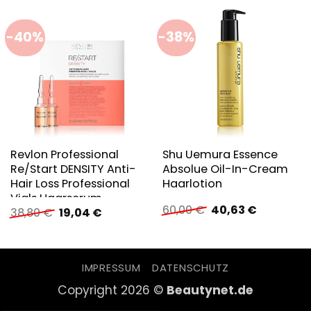
-40%
-38%
Revlon Professional
Shu Uemura Essence
Re/Start DENSITY Anti-
Absolue Oil-In-Cream
Hair Loss Professional
Haarlotion
Vials Haarserum
Ursprünglicher
Aktueller
60,00
€
40,63
€
Ursprünglicher
Aktueller
38,80
€
19,04
€
Preis
Preis
Preis
Preis
war:
ist:
war:
ist:
60,00 €
40,63 €.
38,80 €
19,04 €.
IMPRESSUM
DATENSCHUTZ
Copyright 2026 ©
Beautynet.de