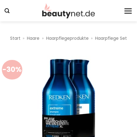
Zum
Inhalt
springen
Start
»
Haare
»
Haarpflegeprodukte
»
Haarpflege Set
-30%