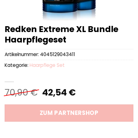
Redken Extreme XL Bundle
Haarpflegeset
Artikelnummer:
4045129043411
Kategorie:
Haarpflege Set
Ursprünglicher
Aktueller
70,90
€
42,54
€
Preis
Preis
war:
ist:
ZUM PARTNERSHOP
70,90 €
42,54 €.