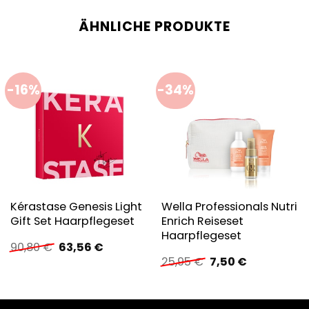
ÄHNLICHE PRODUKTE
-16%
-34%
Kérastase Genesis Light
Wella Professionals Nutri
Gift Set Haarpflegeset
Enrich Reiseset
Haarpflegeset
Ursprünglicher
Aktueller
90,80
€
63,56
€
Preis
Preis
Ursprünglicher
Aktueller
25,95
€
7,50
€
war:
ist:
Preis
Preis
90,80 €
63,56 €.
war:
ist:
25,95 €
7,50 €.