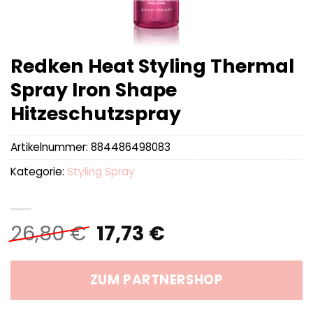
Redken Heat Styling Thermal
Spray Iron Shape
Hitzeschutzspray
Artikelnummer:
884486498083
Kategorie:
Styling Spray
Ursprünglicher
Aktueller
26,80
€
17,73
€
Preis
Preis
war:
ist:
ZUM PARTNERSHOP
26,80 €
17,73 €.