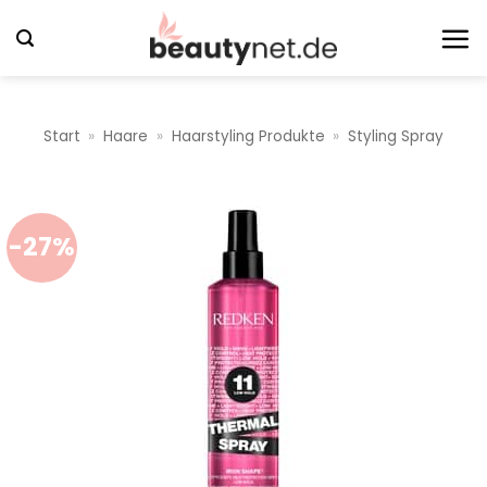
Zum
Inhalt
springen
Start
»
Haare
»
Haarstyling Produkte
»
Styling Spray
-27%