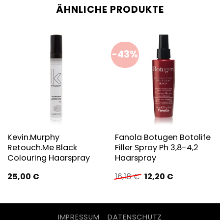
ÄHNLICHE PRODUKTE
-43%
Kevin.Murphy
Fanola Botugen Botolife
Retouch.Me Black
Filler Spray Ph 3,8-4,2
Colouring Haarspray
Haarspray
Ursprünglicher
Aktueller
25,00
€
16,18
€
12,20
€
Preis
Preis
war:
ist:
16,18 €
12,20 €.
IMPRESSUM
DATENSCHUTZ