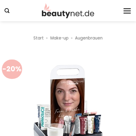
Zum
Inhalt
springen
Start
»
Make-up
»
Augenbrauen
-20%