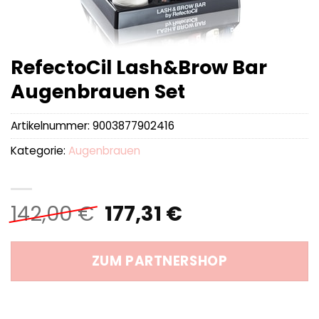
RefectoCil Lash&Brow Bar
Augenbrauen Set
Artikelnummer:
9003877902416
Kategorie:
Augenbrauen
Ursprünglicher
Aktueller
142,00
€
177,31
€
Preis
Preis
war:
ist:
ZUM PARTNERSHOP
142,00 €
177,31 €.