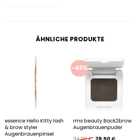
ÄHNLICHE PRODUKTE
-43%
essence Hello Kitty lash
rms beauty Back2brow
& brow styler
Augenbrauenpuder
Augenbrauenpinsel
Ursprünglicher
Aktueller
34,00
€
28,50
€