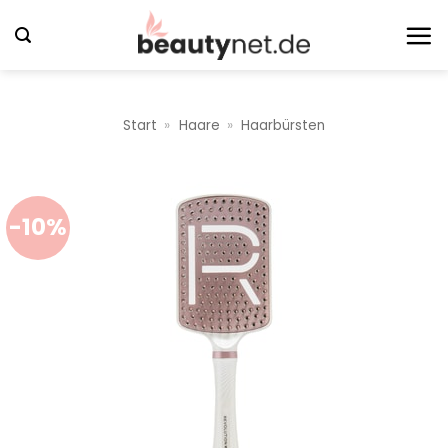
Zum
Inhalt
springen
Start
»
Haare
»
Haarbürsten
-10%