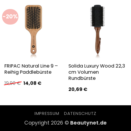
-20%
FRIPAC Natural Line 9 –
Solida Luxury Wood 22,3
Reihig Paddlebürste
cm Volumen
Rundbürste
Ursprünglicher
Aktueller
19,90
€
14,08
€
Preis
Preis
20,69
€
war:
ist:
19,90 €
14,08 €.
IMPRESSUM
DATENSCHUTZ
Copyright 2026 ©
Beautynet.de