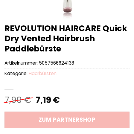
REVOLUTION HAIRCARE Quick
Dry Vented Hairbrush
Paddlebürste
Artikelnummer:
5057566624138
Kategorie:
Haarbürsten
Ursprünglicher
Aktueller
7,99
€
7,19
€
Preis
Preis
war:
ist:
ZUM PARTNERSHOP
7,99 €
7,19 €.