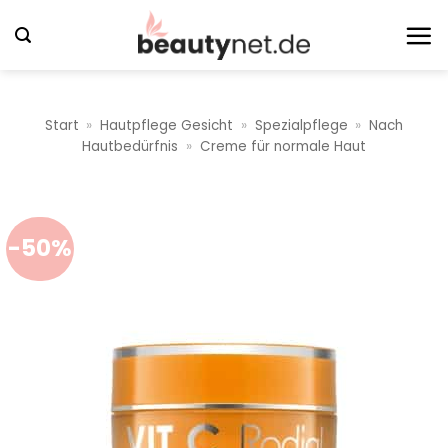
Zum
Inhalt
springen
Start
»
Hautpflege Gesicht
»
Spezialpflege
»
Nach
Hautbedürfnis
»
Creme für normale Haut
-50%