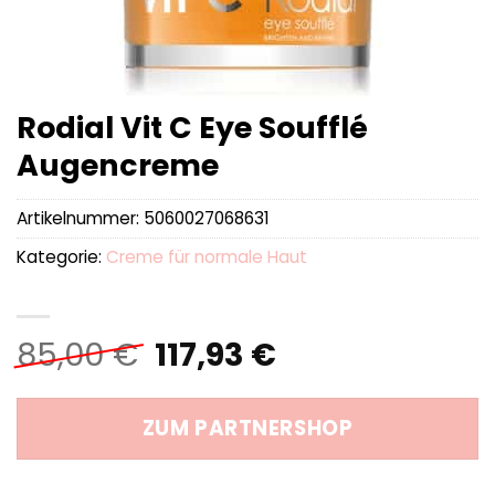
Rodial Vit C Eye Soufflé
Augencreme
Artikelnummer:
5060027068631
Kategorie:
Creme für normale Haut
Ursprünglicher
Aktueller
85,00
€
117,93
€
Preis
Preis
war:
ist:
ZUM PARTNERSHOP
85,00 €
117,93 €.