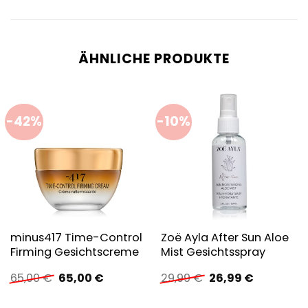
ÄHNLICHE PRODUKTE
-42%
-10%
minus417 Time-Control
Zoë Ayla After Sun Aloe
Firming Gesichtscreme
Mist Gesichtsspray
Ursprünglicher
Aktueller
Ursprünglicher
Aktueller
65,00
€
65,00
€
29,99
€
26,99
€
Preis
Preis
Preis
Preis
war:
ist:
war:
ist: