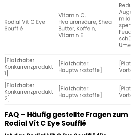
Reduzi
Augen
Vitamin C,
milder
Rodial Vit C Eye
Hyaluronsäure, Shea
spend
Soufflé
Butter, Koffein,
Feucht
Vitamin E
schütz
Umwel
[Platzhalter:
[Platzhalter:
[Platz
Konkurrenzprodukt
Hauptwirkstoffe]
Vortei
1]
[Platzhalter:
[Platzhalter:
[Platz
Konkurrenzprodukt
Hauptwirkstoffe]
Vortei
2]
FAQ – Häufig gestellte Fragen zum
Rodial Vit C Eye Soufflé