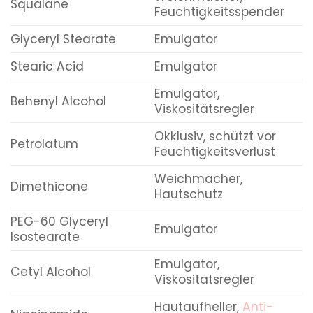
Squalane
Feuchtigkeitsspender
Glyceryl Stearate
Emulgator
Stearic Acid
Emulgator
Emulgator,
Behenyl Alcohol
Viskositätsregler
Okklusiv, schützt vor
Petrolatum
Feuchtigkeitsverlust
Weichmacher,
Dimethicone
Hautschutz
PEG-60 Glyceryl
Emulgator
Isostearate
Emulgator,
Cetyl Alcohol
Viskositätsregler
Hautaufheller,
Anti-