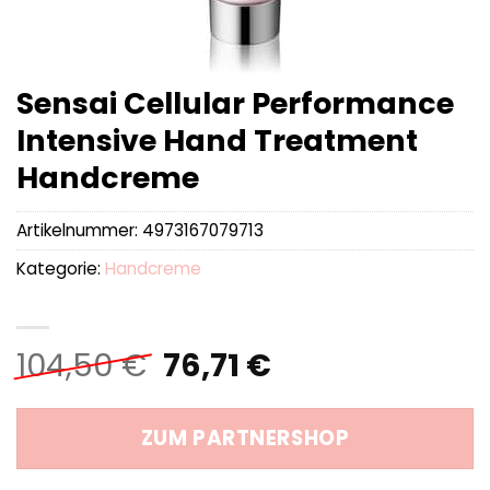
Sensai Cellular Performance
Intensive Hand Treatment
Handcreme
Artikelnummer:
4973167079713
Kategorie:
Handcreme
Ursprünglicher
Aktueller
104,50
€
76,71
€
Preis
Preis
war:
ist:
ZUM PARTNERSHOP
104,50 €
76,71 €.