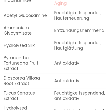
Niacinamide
Aging
Feuchtigkeitsspender,
Acetyl Glucosamine
Hauterneuerung
Ammonium
Entzündungshemmend
Glycyrrhizate
Feuchtigkeitsspender,
Hydrolyzed Silk
Hautglättung
Pyracantha
Fortuneana Fruit
Antioxidativ
Extract
Dioscorea Villosa
Antioxidativ
Root Extract
Fucus Serratus
Feuchtigkeitsspendend,
Extract
antioxidativ
Hydrolyzed