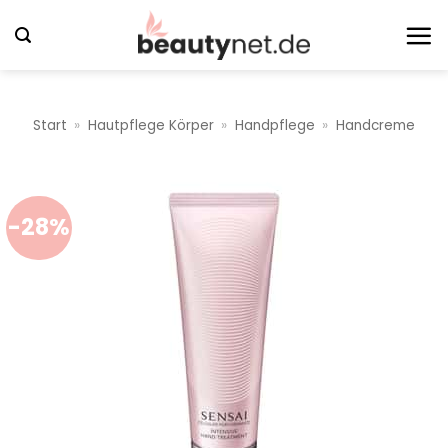
Zum
Inhalt
springen
Start
»
Hautpflege Körper
»
Handpflege
»
Handcreme
-28%