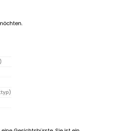
 möchten.
)
ttyp)
ine Gesichtsbürste. Sie ist ein