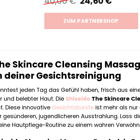
Ursprüngliche
Aktuel
40,00
€
24,60
€
Preis
Preis
war:
ist:
ZUM PARTNERSHOP
40,00 €
24,60 
The Skincare Cleansing Massag
n deiner Gesichtsreinigung
u könntest jeden Tag das Gefühl haben, frisch aus e
er und belebter Haut. Die
Shiseido
The Skincare Cl
t. Diese innovative
Gesichtsbürste
ist mehr als nur 
r gesünderen, jugendlicheren Ausstrahlung. Lass di
deine Hautpflege-Routine zu einem wahren Verwöhnri