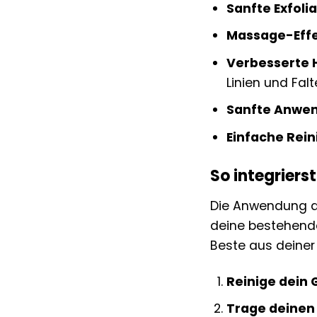
Sanfte Exfolia
Massage-Effe
Verbesserte H
Linien und Falt
Sanfte Anwe
Einfache Rein
So integriers
Die Anwendung de
deine bestehende 
Beste aus deiner
Reinige dein 
Trage deinen 