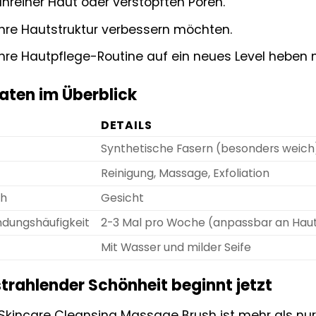
nreiner Haut oder verstopften Poren.
ihre Hautstruktur verbessern möchten.
ihre Hautpflege-Routine auf ein neues Level heben
aten im Überblick
DETAILS
Synthetische Fasern (besonders weich
Reinigung, Massage, Exfoliation
ch
Gesicht
dungshäufigkeit
2-3 Mal pro Woche (anpassbar an Hau
Mit Wasser und milder Seife
trahlender Schönheit beginnt jetzt
Skincare Cleansing Massage Brush ist mehr als nur e