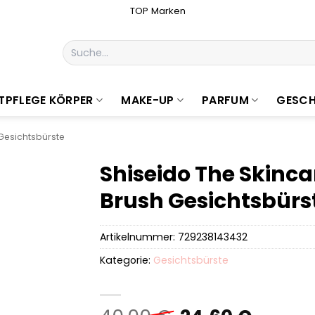
TOP Marken
Suchen
nach:
TPFLEGE KÖRPER
MAKE-UP
PARFUM
GESCH
Gesichtsbürste
Shiseido The Skinc
Brush Gesichtsbürs
Artikelnummer:
729238143432
Kategorie:
Gesichtsbürste