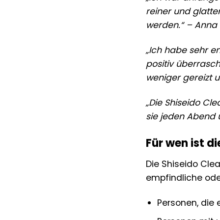
reiner und glatt
werden.“ – Anna 
„Ich habe sehr em
positiv überrasch
weniger gereizt u
„Die Shiseido Cl
sie jeden Abend u
Für wen ist d
Die Shiseido Clea
empfindliche ode
Personen, die 