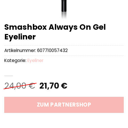
Smashbox Always On Gel
Eyeliner
Artikelnummer:
607710057432
Kategorie:
Eyeliner
Ursprünglicher
Aktueller
24,00
€
21,70
€
Preis
Preis
war:
ist:
ZUM PARTNERSHOP
24,00 €
21,70 €.