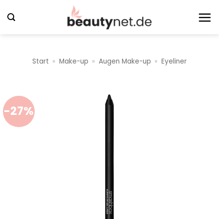
Zum
Inhalt
springen
Start
»
Make-up
»
Augen Make-up
»
Eyeliner
-27%