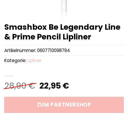
Smashbox Be Legendary Line
& Prime Pencil Lipliner
Artikelnummer:
0607710098794
Kategorie:
Lipliner
Ursprünglicher
Aktueller
28,90
€
22,95
€
Preis
Preis
war:
ist:
ZUM PARTNERSHOP
28,90 €
22,95 €.