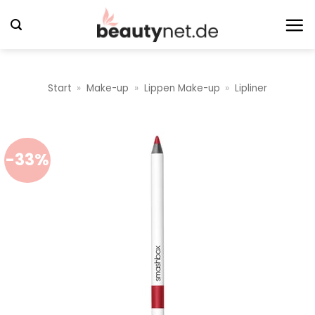
Zum
Inhalt
springen
Start
»
Make-up
»
Lippen Make-up
»
Lipliner
-33%