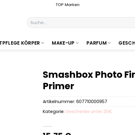
TOP Marken
Suchen
nach:
TPFLEGE KÖRPER
MAKE-UP
PARFUM
GESCH
Smashbox Photo Fin
Primer
Artikelnummer:
607710000957
Kategorie:
Geschenke unter 25€