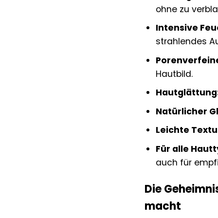
ohne zu verbl
Intensive Feu
strahlendes A
Porenverfein
Hautbild.
Hautglättung
Natürlicher G
Leichte Textu
Für alle Haut
auch für empfi
Die Geheimnis
macht