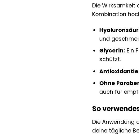
Die Wirksamkeit 
Kombination hoch
Hyaluronsäur
und geschmei
Glycerin:
Ein F
schützt.
Antioxidantie
Ohne Parabene
auch für empfi
So verwendest
Die Anwendung de
deine tägliche Be