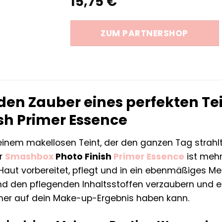
15,75
€
ZUM PARTNERSHOP
den Zauber eines perfekten T
ish Primer Essence
inem makellosen Teint, der den ganzen Tag strahlt
er
Smashbox
Photo Finish
Primer
Essence
ist mehr 
e Haut vorbereitet, pflegt und in ein ebenmäßiges M
und den pflegenden Inhaltsstoffen verzaubern und e
mer auf dein Make-up-Ergebnis haben kann.