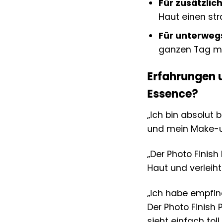
Für zusätzlic
Haut einen str
Für unterweg
ganzen Tag mit
Erfahrungen 
Essence?
„Ich bin absolut 
und mein Make-up
„Der Photo Finish
Haut und verleih
„Ich habe empfin
Der Photo Finish 
sieht einfach tol