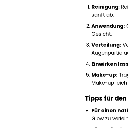
Reinigung:
Rei
sanft ab.
Anwendung:
G
Gesicht.
Verteilung:
Ve
Augenpartie a
Einwirken las
Make-up:
Trag
Make-up leicht
Tipps für den
Für einen nat
Glow zu verlei