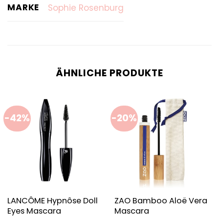
MARKE
Sophie Rosenburg
ÄHNLICHE PRODUKTE
-42%
-20%
LANCÔME Hypnôse Doll
ZAO Bamboo Aloë Vera
Eyes Mascara
Mascara