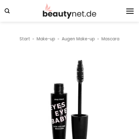
Zum
Inhalt
springen
Start
»
Make-up
»
Augen Make-up
»
Mascara