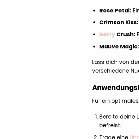
Rose Petal:
Ei
Crimson Kiss:
Berry
Crush:
E
Mauve Magic:
Lass dich von der
verschiedene Nua
Anwendungsti
Für ein optimales
Bereite deine
befreist.
Trage eine
Lip