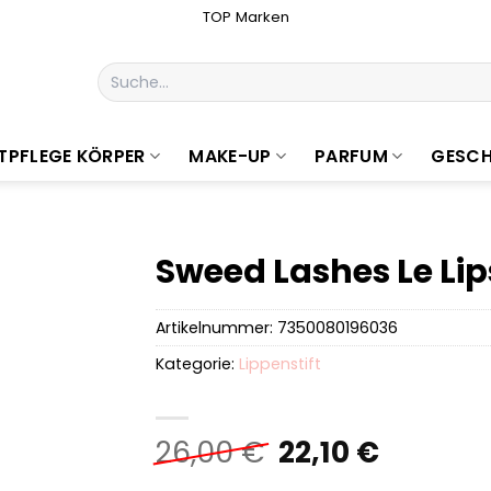
TOP Marken
Suchen
nach:
TPFLEGE KÖRPER
MAKE-UP
PARFUM
GESCH
Sweed Lashes Le Lips
Artikelnummer:
7350080196036
Kategorie:
Lippenstift
Ursprüngliche
Aktuell
26,00
€
22,10
€
Preis
Preis