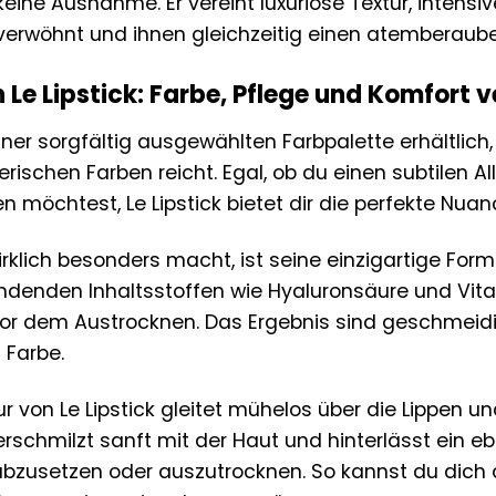
a keine Ausnahme. Er vereint luxuriöse Textur, intens
 verwöhnt und ihnen gleichzeitig einen atemberaube
 Le Lipstick: Farbe, Pflege und Komfort v
n einer sorgfältig ausgewählten Farbpalette erhältlic
rerischen Farben reicht. Egal, ob du einen subtilen
n möchtest, Le Lipstick bietet dir die perfekte Nua
irklich besonders macht, ist seine einzigartige Form
ndenden Inhaltsstoffen wie Hyaluronsäure und Vitami
vor dem Austrocknen. Das Ergebnis sind geschmeidig
 Farbe.
r von Le Lipstick gleitet mühelos über die Lippen 
verschmilzt sanft mit der Haut und hinterlässt ein 
 abzusetzen oder auszutrocknen. So kannst du dich