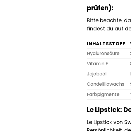
prüfen):
Bitte beachte, da
findest du auf d
INHALTSSTOFF
Hyaluronsäure
Vitamin E
Jojobaöl
Candelillawachs
Farbpigmente
Le Lipstick: 
Le Lipstick von Sw
Persönlichkeit, d