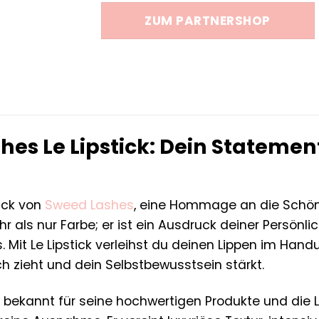
war:
ist:
ZUM PARTNERSHOP
26,00 €
22,10 €.
hes Le Lipstick: Dein Statemen
tick von
Sweed Lashes
, eine Hommage an die Schönhe
r als nur Farbe; er ist ein Ausdruck deiner Persönli
ls. Mit Le Lipstick verleihst du deinen Lippen im Ha
ch zieht und dein Selbstbewusstsein stärkt.
 bekannt für seine hochwertigen Produkte und die L