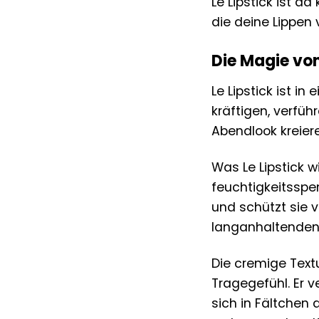
Le Lipstick ist d
die deine Lippen
Die Magie von
Le Lipstick ist i
kräftigen, verfüh
Abendlook kreiere
Was Le Lipstick w
feuchtigkeitsspe
und schützt sie 
langanhaltenden
Die cremige Textu
Tragegefühl. Er 
sich in Fältchen