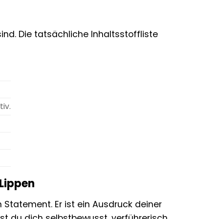
ind. Die tatsächliche Inhaltsstoffliste
iv.
 Lippen
in Statement. Er ist ein Ausdruck deiner
hlst du dich selbstbewusst, verführerisch