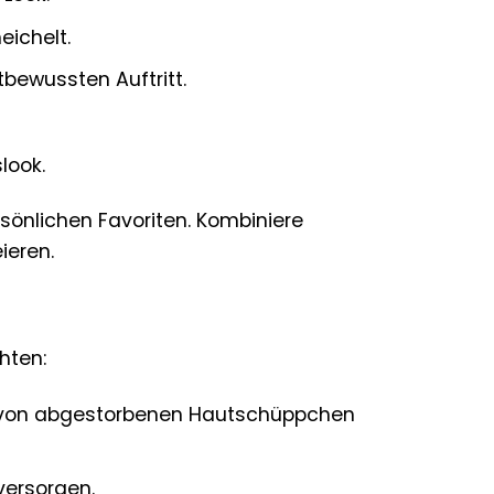
eichelt.
tbewussten Auftritt.
look.
rsönlichen Favoriten. Kombiniere
ieren.
hten:
ng von abgestorbenen Hautschüppchen
versorgen.