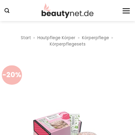
Zum
Inhalt
springen
Start
»
Hautpflege Körper
»
Körperpflege
»
Körperpflegesets
-20%