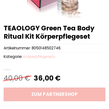
TEAOLOGY Green Tea Body
Ritual Kit Körperpflegeset
Artikelnummer:
8050148502746
Kategorie:
Körperpflegesets
Ursprünglicher
Aktueller
40,00
€
36,00
€
Preis
Preis
war:
ist:
ZUM PARTNERSHOP
40,00 €
36,00 €.