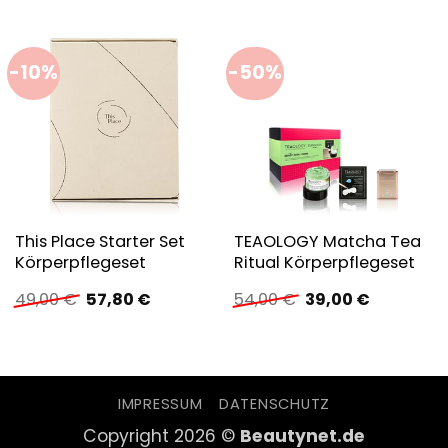
-10%
-50%
This Place Starter Set
TEAOLOGY Matcha Tea
Körperpflegeset
Ritual Körperpflegeset
Ursprünglicher
Aktueller
Ursprünglicher
Aktueller
49,00
€
57,80
€
54,00
€
39,00
€
Preis
Preis
Preis
Preis
war:
ist:
war:
ist:
49,00 €
57,80 €.
54,00 €
39,00 €.
IMPRESSUM
DATENSCHUTZ
Copyright 2026 ©
Beautynet.de