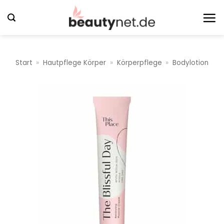
Zum
Inhalt
springen
Start
»
Hautpflege Körper
»
Körperpflege
»
Bodylotion