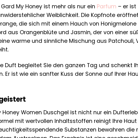
i Gard My Honey ist mehr als nur ein
Parfum
– er is
unwiderstehlicher Weiblichkeit. Die Kopfnote eröffne
ange, die sich mit einem Hauch von Honigmelone v
ord aus Orangenblüte und Jasmin, der von einer süß
 eine warme und sinnliche Mischung aus Patchouli, 
iht.
ige Duft begleitet Sie den ganzen Tag und schenkt 
. Er ist wie ein sanfter Kuss der Sonne auf Ihrer 
geistert
 Honey Women Duschgel ist nicht nur ein Dufterlebn
ormel mit wertvollen Inhaltsstoffen reinigt Ihre Haut
euchtigkeitsspendende Substanzen bewahren die na