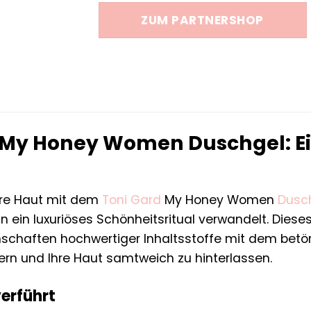
war:
ist:
ZUM PARTNERSHOP
13,99 €
13,99 €.
 My Honey Women Duschgel: Ei
hre Haut mit dem
Toni Gard
My Honey Women
Dusc
n ein luxuriöses Schönheitsritual verwandelt. Dieses
schaften hochwertiger Inhaltsstoffe mit dem betö
ern und Ihre Haut samtweich zu hinterlassen.
verführt