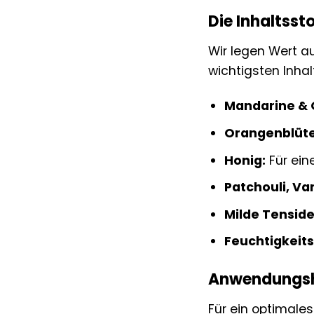
Die Inhaltssto
Wir legen Wert au
wichtigsten Inha
Mandarine & 
Orangenblüte
Honig:
Für ein
Patchouli, Va
Milde Tenside
Feuchtigkeit
Anwendungsh
Für ein optimale