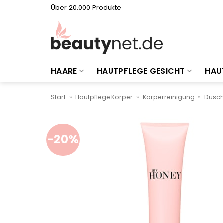
Zum
Über 20.000 Produkte
Inhalt
springen
HAARE
HAUTPFLEGE GESICHT
HAU
Start
»
Hautpflege Körper
»
Körperreinigung
»
Dusch
-20%