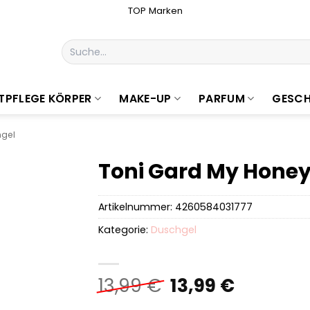
TOP Marken
Suchen
nach:
TPFLEGE KÖRPER
MAKE-UP
PARFUM
GESCH
gel
Toni Gard My Hone
Artikelnummer:
4260584031777
Kategorie:
Duschgel
Ursprüngliche
Aktuell
13,99
€
13,99
€
Preis
Preis