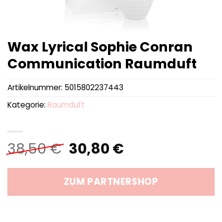
Wax Lyrical Sophie Conran
Communication Raumduft
Artikelnummer:
5015802237443
Kategorie:
Raumduft
Ursprünglicher
Aktueller
38,50
€
30,80
€
Preis
Preis
war:
ist:
ZUM PARTNERSHOP
38,50 €
30,80 €.