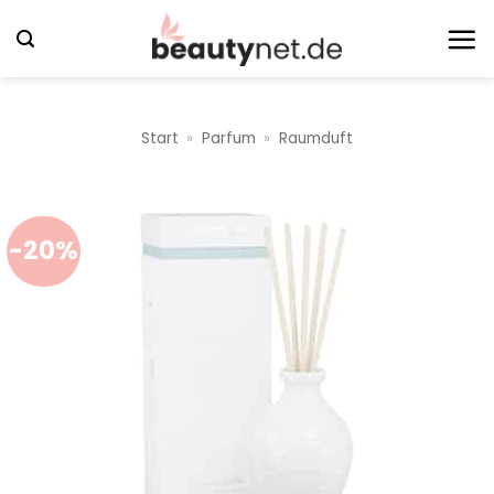
Zum
Inhalt
springen
Start
»
Parfum
»
Raumduft
-20%