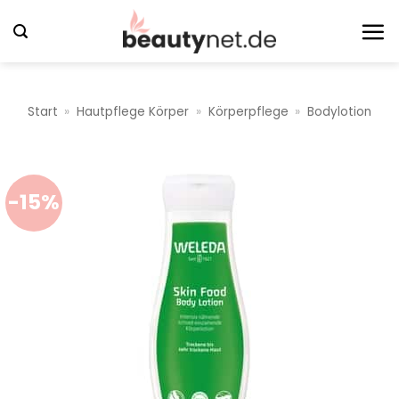
Zum
Inhalt
springen
Start
»
Hautpflege Körper
»
Körperpflege
»
Bodylotion
-15%