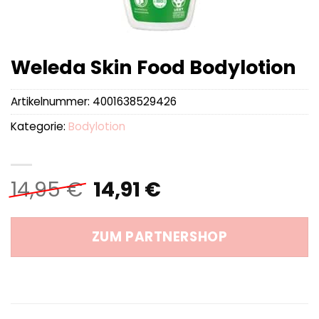
Weleda Skin Food Bodylotion
Artikelnummer:
4001638529426
Kategorie:
Bodylotion
Ursprünglicher
Aktueller
14,95
€
14,91
€
Preis
Preis
war:
ist:
ZUM PARTNERSHOP
14,95 €
14,91 €.