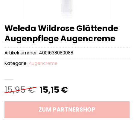
Weleda Wildrose Glättende
Augenpflege Augencreme
Artikelnummer:
4001638080088
Kategorie:
Augencreme
Ursprünglicher
Aktueller
15,95
€
15,15
€
Preis
Preis
war:
ist:
ZUM PARTNERSHOP
15,95 €
15,15 €.