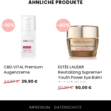
ÄHNLICHE PRODUKTE
-10%
-40%
CBD VITAL Premium
ESTÉE LAUDER
Augencreme
Revitalizing Supreme+
Youth Power Eye Balm
Ursprünglicher
Aktueller
44,90
€
29,90
€
Augenbalsam
Preis
Preis
Ursprünglicher
Aktueller
90,00
€
50,00
€
war:
ist:
Preis
Preis
44,90 €
29,90 €.
war:
ist:
90,00 €
50,00 €.
IMPRESSUM
DATENSCHUTZ