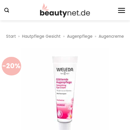
Zum
Inhalt
springen
Start
»
Hautpflege Gesicht
»
Augenpflege
»
Augencreme
-20%