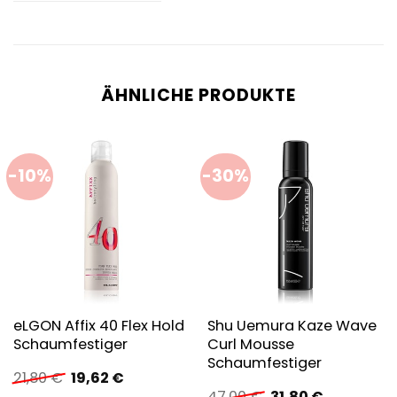
ÄHNLICHE PRODUKTE
-10%
-30%
eLGON Affix 40 Flex Hold
Shu Uemura Kaze Wave
Schaumfestiger
Curl Mousse
Schaumfestiger
Ursprünglicher
Aktueller
21,80
€
19,62
€
Preis
Preis
Ursprünglicher
Aktueller
47,00
€
31,80
€