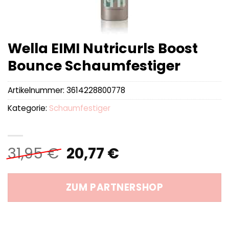
Wella EIMI Nutricurls Boost
Bounce Schaumfestiger
Artikelnummer:
3614228800778
Kategorie:
Schaumfestiger
Ursprünglicher
Aktueller
31,95
€
20,77
€
Preis
Preis
war:
ist:
ZUM PARTNERSHOP
31,95 €
20,77 €.