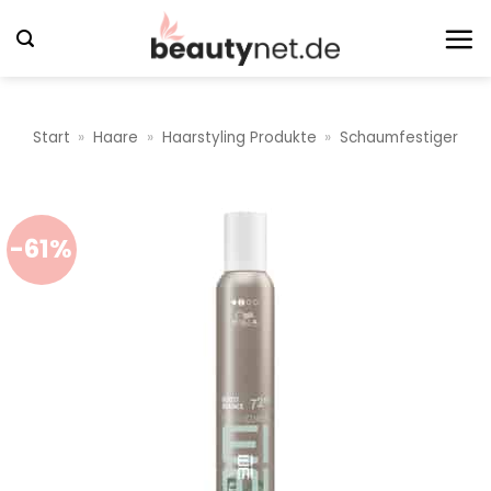
Zum
Inhalt
springen
Start
»
Haare
»
Haarstyling Produkte
»
Schaumfestiger
-61%