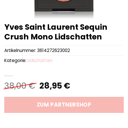
Yves Saint Laurent Sequin
Crush Mono Lidschatten
Artikelnummer:
3614272623002
Kategorie:
Lidschatten
Ursprünglicher
Aktueller
38,00
€
28,95
€
Preis
Preis
war:
ist:
ZUM PARTNERSHOP
38,00 €
28,95 €.