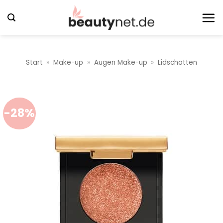
Zum
Inhalt
springen
Start
»
Make-up
»
Augen Make-up
»
Lidschatten
-28%