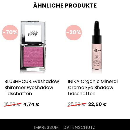
ÄHNLICHE PRODUKTE
-70%
-20%
BLUSHHOUR Eyeshadow
INIKA Organic Mineral
Shimmer Eyeshadow
Creme Eye Shadow
Lidschatten
Lidschatten
Ursprünglicher
Aktueller
Ursprünglicher
Aktueller
16,00
€
4,74
€
25,00
€
22,50
€
Preis
Preis
Preis
Preis
war:
ist:
war:
ist:
16,00 €
4,74 €.
25,00 €
22,50 €.
IMPRESSUM
DATENSCHUTZ