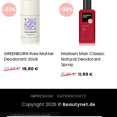
-33%
-38%
GREENBORN Raw Matter
Marbert Man Classic
Deodorant Stick
Natural Deodorant
Spray
Ursprünglicher
Aktueller
22,00
€
19,80
€
Preis
Preis
Ursprünglicher
Aktueller
15,95
€
11,99
€
war:
ist:
Preis
Preis
22,00 €
19,80 €.
war:
ist:
15,95 €
11,99 €.
IMPRESSUM
DATENSCHUTZ
Copyright 2026 ©
Beautynet.de