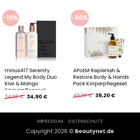
-10%
-50%
minus417 Serenity
APoEM Replenish &
Legend My Body Duo
Restore Body & Hands
Kiwi & Mango
Pack Körperpflegeset
Körperpflegeset
Ursprünglicher
Aktueller
49,00
€
39,20
€
Ursprünglicher
Aktueller
34,90
€
34,90
€
Preis
Preis
Preis
Preis
war:
ist:
war:
ist:
49,00 €
39,20 €.
34,90 €
34,90 €.
IMPRESSUM
DATENSCHUTZ
Copyright 2026 ©
Beautynet.de